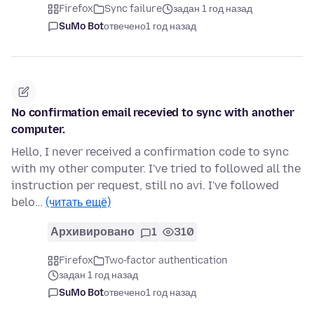
Firefox
Sync failure
задан 1 год назад
SuMo Bot
отвечено
1 год назад
No confirmation email recevied to sync with another
computer.
Hello, I never received a confirmation code to sync
with my other computer. I've tried to followed all the
instruction per request, still no avi. I've followed
belo…
(читать ещё)
Архивировано
1
310
Firefox
Two-factor authentication
задан 1 год назад
SuMo Bot
отвечено
1 год назад