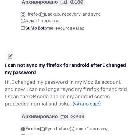
Архивировано
1
180
Firefox
Backup, recovery, and sync
задан 1 год назад
SuMo Bot
отвечено
1 год назад
I can not sync my firefox for android after I changed
my password
Hi, I changed my password in my Mozilla account
and now I can no longer sync my firefox for android.
I scan the QR code and on my android screen
proceeded normal and aski…
(читать ещё)
Архивировано
3
269
Firefox
Sync failure
задан 1 год назад