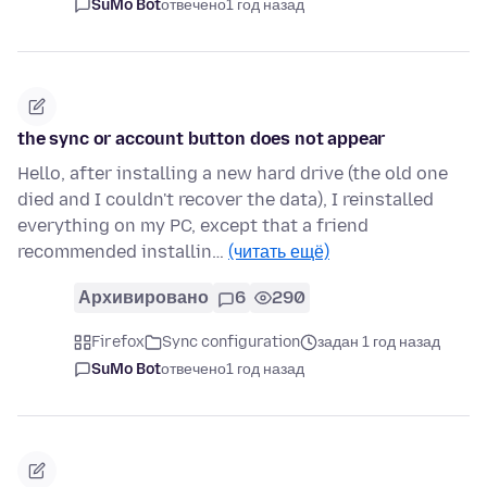
SuMo Bot
отвечено
1 год назад
the sync or account button does not appear
Hello, after installing a new hard drive (the old one
died and I couldn't recover the data), I reinstalled
everything on my PC, except that a friend
recommended installin…
(читать ещё)
Архивировано
6
290
Firefox
Sync configuration
задан 1 год назад
SuMo Bot
отвечено
1 год назад