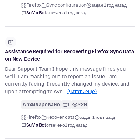
Firefox
Sync configuration
задан 1 год назад
SuMo Bot
отвечено
1 год назад
Assistance Required for Recovering Firefox Sync Data
on New Device
Dear Support Team I hope this message finds you
well. I am reaching out to report an issue I am
currently facing. I recently changed my device, and
upon attempting to syn…
(читать ещё)
Архивировано
1
220
Firefox
Recover data
задан 1 год назад
SuMo Bot
отвечено
1 год назад