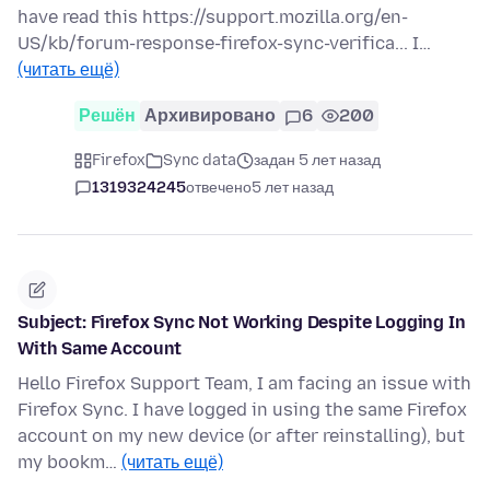
have read this https://support.mozilla.org/en-
US/kb/forum-response-firefox-sync-verifica... I…
(читать ещё)
Решён
Архивировано
6
200
Firefox
Sync data
задан 5 лет назад
1319324245
отвечено
5 лет назад
Subject: Firefox Sync Not Working Despite Logging In
With Same Account
Hello Firefox Support Team, I am facing an issue with
Firefox Sync. I have logged in using the same Firefox
account on my new device (or after reinstalling), but
my bookm…
(читать ещё)