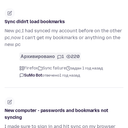
Sync didn't load bookmarks
New pc,I had synced my account before on the other
pc,now I can't get my bookmarks or anything on the
new pc
Архивировано
1
220
Firefox
Sync failure
задан 1 год назад
SuMo Bot
отвечено
1 год назад
New computer - passwords and bookmarks not
syncing
I made sure to sign in and hit sync on my browser