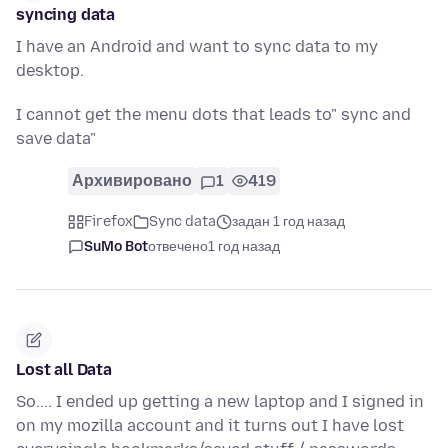
syncing data
I have an Android and want to sync data to my
desktop.
I cannot get the menu dots that leads to" sync and
save data"
Архивировано
1
419
Firefox
Sync data
задан 1 год назад
SuMo Bot
отвечено
1 год назад
Lost all Data
So.... I ended up getting a new laptop and I signed in
on my mozilla account and it turns out I have lost