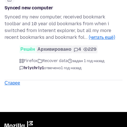
Synced new computer
Synced my new computer, received bookmark
toolbar and 10 year old bookmarks from when i
switched from interent explorer, but all my more
recent bookmarks and bookmark fol…
(читать ещё)
Решён
Архивировано
4
229
Firefox
Recover data
задан 1 год назад
hrlychrly1
отвечено
1 год назад
Старее