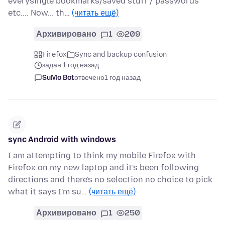
everysingle bookmarks/saved stuff / passwords
etc.... Now... th…
(читать ещё)
Архивировано
1
209
Firefox
Sync and backup confusion
задан 1 год назад
SuMo Bot
отвечено
1 год назад
sync Android with windows
I am attempting to think my mobile Firefox with
Firefox on my new laptop and it's been following
directions and there's no selection no choice to pick
what it says I'm su…
(читать ещё)
Архивировано
1
250