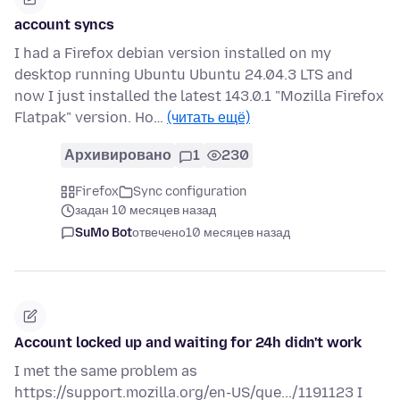
account syncs
I had a Firefox debian version installed on my
desktop running Ubuntu Ubuntu 24.04.3 LTS and
now I just installed the latest 143.0.1 "Mozilla Firefox
Flatpak" version. Ho…
(читать ещё)
Архивировано
1
230
Firefox
Sync configuration
задан 10 месяцев назад
SuMo Bot
отвечено
10 месяцев назад
Account locked up and waiting for 24h didn't work
I met the same problem as
https://support.mozilla.org/en-US/que.../1191123 I