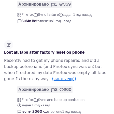
Архивировано
1
359
Firefox
Sync failure
задан 1 год назад
SuMo Bot
отвечено
1 год назад
Lost all tabs after factory reset on phone
Recently had to get my phone repaired and did a
backup beforehand (and Firefox sync was on) but
when I restored my data Firefox was empty, all tabs
gone. Is there any way…
(читать ещё)
Архивировано
2
260
Firefox
Sync and backup confusion
задан 1 год назад
jscher2000 -...
отвечено
1 год назад