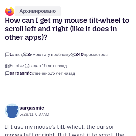
Архивировано
How can I get my mouse tilt-wheel to
scroll left and right (like it does in
other apps)?
1
ответ
2
имеют эту проблему
240
просмотров
Firefox
задан 15 лет назад
sargasmic
отвечено
15 лет назад
sargasmic
5/28/11, 6:37 AM
If I use my mouse's tilt-wheel, the cursor
moves left or right. But I want it to scroll the