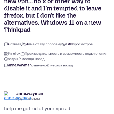
new vpn... no x or other way to
disable it and I'm tempted to leave
firefox, but I don't like the
alternatives. Windows 11 on a new
Thinkpad
2
ответа
0
имеют эту проблему
100
просмотров
Firefox
Производительность и возможность подключения
задан 2 месяца назад
anne.wayman
отвечено
2 месяца назад
anne.wayman
6/1/26, 9:58 AM