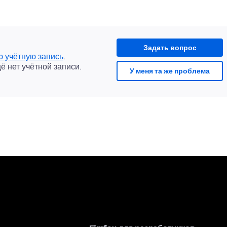
Задать вопрос
ю учётную запись
.
щё нет учётной записи.
У меня та же проблема