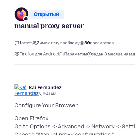
Открытый
manual proxy server
1
ответ
2
имеют эту проблему
80
просмотров
Firefox для Android
Параметры
задан 3 месяца назад
Kai Fernandez
5/7/26, 8:41 AM
Open Firefox.
Go to Options -> Advanced -> Network -> Sett
Choose "Manual proxy configuration."