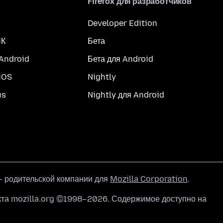
Firefox для разработчиков
Developer Edition
ПК
Бета
 Android
Бета для Android
iOS
Nightly
us
Nightly для Android
 родительской компании для
Mozilla Corporation
.
кта mozilla.org ©1998–2026. Содержимое доступно на