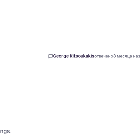
George Kitsoukakis
отвечено
3 месяца на
ings.