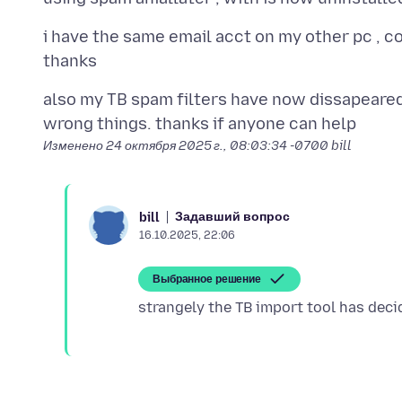
i have the same email acct on my other pc , co
also my TB spam filters have now dissapeared 
Изменено
24 октября 2025 г., 08:03:34 -0700
bill
Задавший вопрос
bill
16.10.2025, 22:06
Выбранное решение