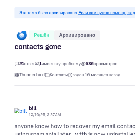
Эта тема была архивирована.
Если вам нужна помощь, зад
Решён
Архивировано
contacts gone
21
ответ
1
имеет эту проблему
536
просмотров
Thunderbird
Контакты
задан 10 месяцев назад
bill
10/10/25, 3:37 AM
anyone know how to recover my email contacts