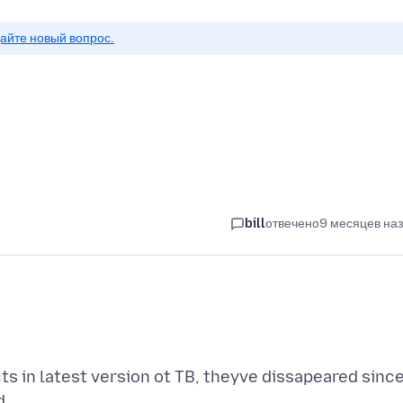
айте новый вопрос.
bill
отвечено
9 месяцев на
 in latest version ot TB, theyve dissapeared sinc