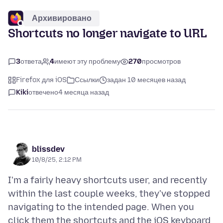
Архивировано
Shortcuts no longer navigate to URL
3
ответа
4
имеют эту проблему
270
просмотров
Firefox для iOS
Ссылки
задан 10 месяцев назад
Kiki
отвечено
4 месяца назад
blissdev
10/8/25, 2:12 PM
I'm a fairly heavy shortcuts user, and recently
within the last couple weeks, they've stopped
navigating to the intended page. When you
click them the shortcuts and the iOS keyboard