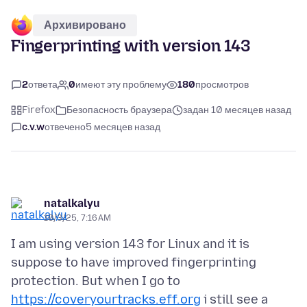
Архивировано
Fingerprinting with version 143
2
ответа
0
имеют эту проблему
180
просмотров
Firefox
Безопасность браузера
задан 10 месяцев назад
c.v.w
отвечено
5 месяцев назад
natalkalyu
10/3/25, 7:16 AM
I am using version 143 for Linux and it is
suppose to have improved fingerprinting
protection. But when I go to
https://coveryourtracks.eff.org
i still see a