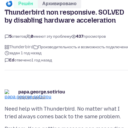
Решён
Архивировано
Thunderbird non responsive. SOLVED
by disabling hardware acceleration
5
ответов
0
имеют эту проблему
437
просмотров
Thunderbird
Производительность и возможность подключен
задан 1 год назад
Ed
отвечено
1 год назад
papa.george.sotiriou
6/8/25, 9:26 AM
Need help with Thunderbird. No matter what I