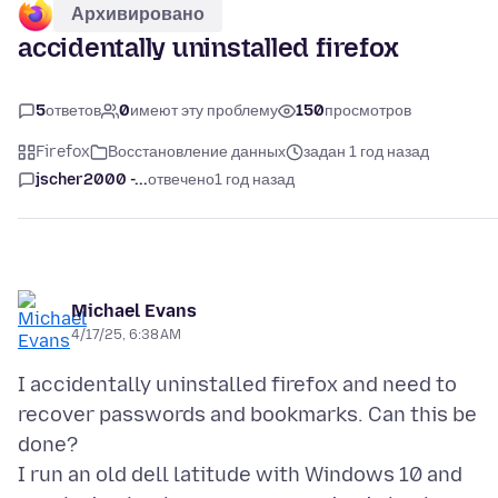
Архивировано
accidentally uninstalled firefox
5
ответов
0
имеют эту проблему
150
просмотров
Firefox
Восстановление данных
задан 1 год назад
jscher2000 -...
отвечено
1 год назад
Michael Evans
4/17/25, 6:38 AM
I accidentally uninstalled firefox and need to
recover passwords and bookmarks. Can this be
done?
I run an old dell latitude with Windows 10 and