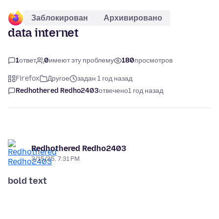
Заблокирован
Архивировано
data internet
1
ответ
0
имеют эту проблему
180
просмотров
Firefox
Другое
задан 1 год назад
Redhothered Redho2403
отвечено
1 год назад
Redhothered Redho2403
3/15/25, 7:31 PM
bold text