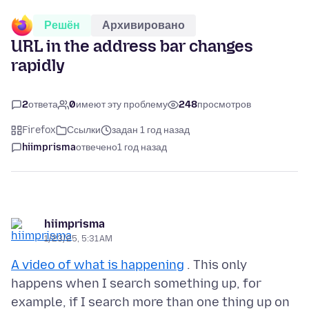
Решён
Архивировано
URL in the address bar changes
rapidly
2
ответа
0
имеют эту проблему
248
просмотров
Firefox
Ссылки
задан 1 год назад
hiimprisma
отвечено
1 год назад
hiimprisma
1/23/25, 5:31 AM
A video of what is happening
. This only
happens when I search something up, for
example, if I search more than one thing up on