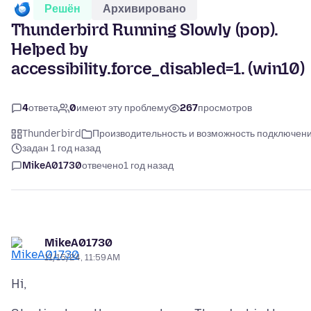
Решён
Архивировано
Thunderbird Running Slowly (pop).
Helped by
accessibility.force_disabled=1. (win10)
4
ответа
0
имеют эту проблему
267
просмотров
Thunderbird
Производительность и возможность подключен
задан 1 год назад
MikeA01730
отвечено
1 год назад
MikeA01730
11/15/24, 11:59 AM