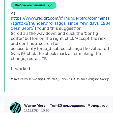
Выбранное решение
At
https://www.reddit.com/r/Thunderbird/comments
/1grt0xl/thunderbird_laggs_since_few_days_1284
3esr_64bit/
I found this suggestion:
Scroll all the way down and click the 'Config
editor' button on the right, click 'Accept the risk
and continue', search for
accessibility.force_disabled, change the value to 1
(was 0), click the check mark after making the
Изменено
19 ноября 2024 г., 18:32:10 -0800
Wayne Mery
Топ-25 помощников
Модератор
Wayne Mery
17.11.2024, 15:05