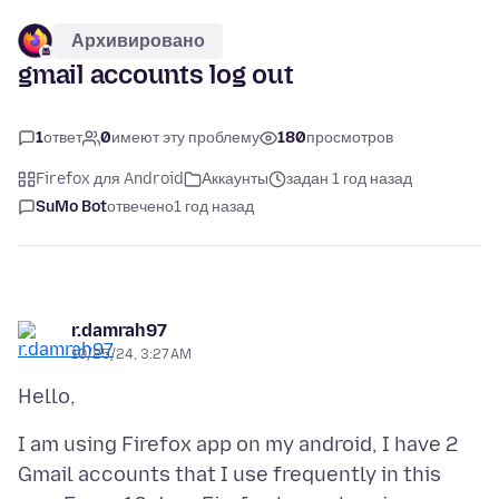
Архивировано
gmail accounts log out
1
ответ
0
имеют эту проблему
180
просмотров
Firefox для Android
Аккаунты
задан 1 год назад
SuMo Bot
отвечено
1 год назад
r.damrah97
10/25/24, 3:27 AM
I am using Firefox app on my android, I have 2
Gmail accounts that I use frequently in this