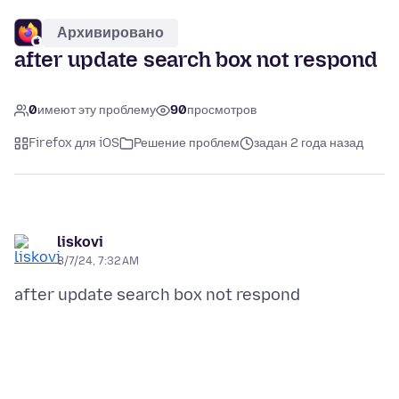
Архивировано
after update search box not respond
0
имеют эту проблему
90
просмотров
Firefox для iOS
Решение проблем
задан 2 года назад
liskovi
8/7/24, 7:32 AM