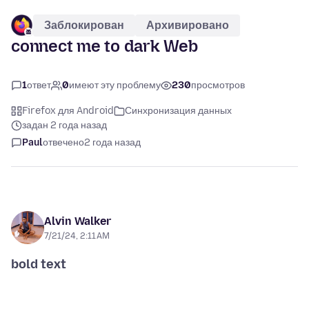
Заблокирован
Архивировано
connect me to dark Web
1
ответ
0
имеют эту проблему
230
просмотров
Firefox для Android
Синхронизация данных
задан 2 года назад
Paul
отвечено
2 года назад
Alvin Walker
7/21/24, 2:11 AM
bold text