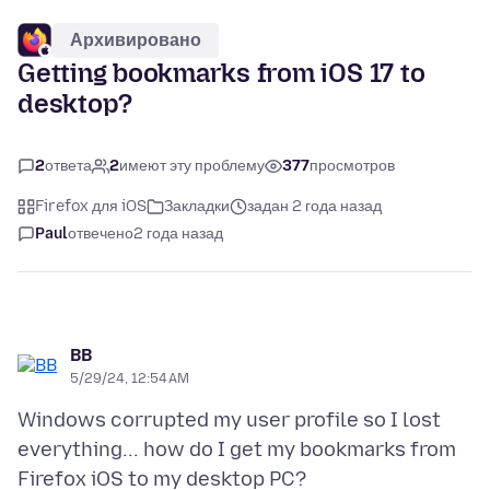
Архивировано
Getting bookmarks from iOS 17 to
desktop?
2
ответа
2
имеют эту проблему
377
просмотров
Firefox для iOS
Закладки
задан 2 года назад
Paul
отвечено
2 года назад
BB
5/29/24, 12:54 AM
Windows corrupted my user profile so I lost
everything... how do I get my bookmarks from