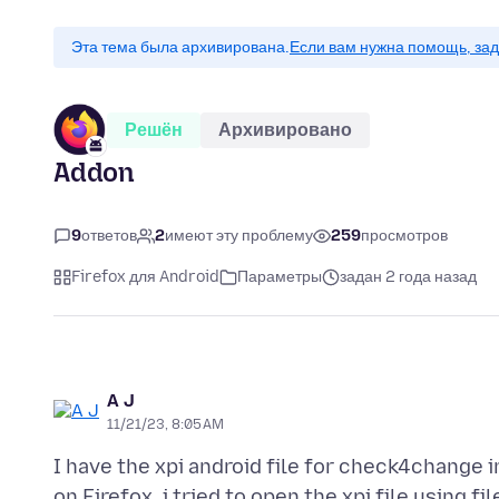
Эта тема была архивирована.
Если вам нужна помощь, зад
Решён
Архивировано
Addon
9
ответов
2
имеют эту проблему
259
просмотров
Firefox для Android
Параметры
задан 2 года назад
A J
11/21/23, 8:05 AM
I have the xpi android file for check4change 
on Firefox, i tried to open the xpi file using f