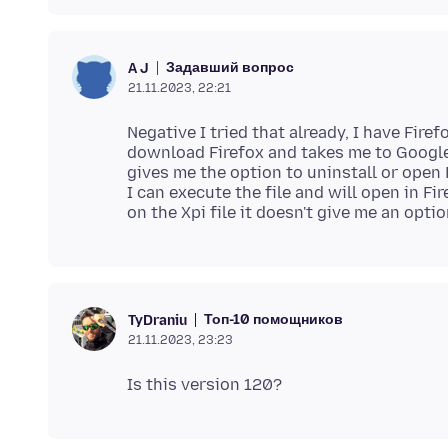
Задавший вопрос
A J
21.11.2023, 22:21
Negative I tried that already, I have Firef
download Firefox and takes me to Google p
gives me the option to uninstall or open
I can execute the file and will open in Fi
Топ-10 помощников
TyDraniu
21.11.2023, 23:23