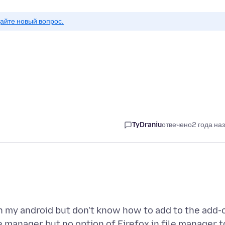
айте новый вопрос.
TyDraniu
отвечено
2 года на
in my android but don't know how to add to the add-
ile manager but no option of Firefox in file manager t