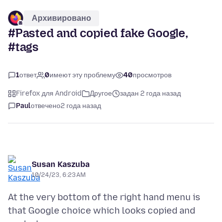
Архивировано
#Pasted and copied fake Google,
#tags
1
ответ
0
имеют эту проблему
40
просмотров
Firefox для Android
Другое
задан 2 года назад
Paul
отвечено
2 года назад
Susan Kaszuba
10/24/23, 6:23 AM
At the very bottom of the right hand menu is
that Google choice which looks copied and