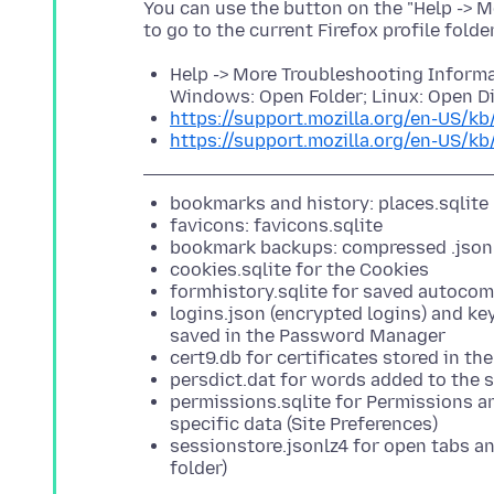
You can use the button on the "Help -> 
to go to the current Firefox profile folde
Help -> More Troubleshooting Informat
Windows: Open Folder; Linux: Open Di
https://support.mozilla.org/en-US/kb
https://support.mozilla.org/en-US/kb
bookmarks and history: places.sqlite
favicons: favicons.sqlite
bookmark backups: compressed .json
cookies.sqlite for the Cookies
formhistory.sqlite for saved autoco
logins.json (encrypted logins) and ke
saved in the Password Manager
cert9.db for certificates stored in th
persdict.dat for words added to the s
permissions.sqlite for Permissions an
specific data (Site Preferences)
sessionstore.jsonlz4 for open tabs a
folder)