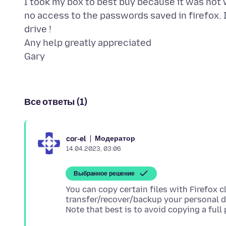
I took my box to best buy because it was not 
no access to the passwords saved in firefox. 
drive !
Any help greatly appreciated
Все ответы (1)
Модератор
cor-el
14.04.2023, 03:06
Выбранное решение
You can copy certain files with Firefox c
transfer/recover/backup your personal d