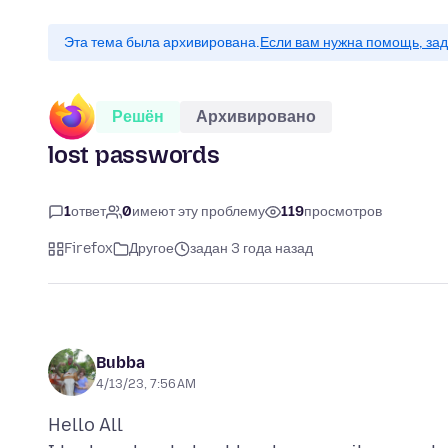
Эта тема была архивирована.
Если вам нужна помощь, зад
Решён
Архивировано
lost passwords
1
ответ
0
имеют эту проблему
119
просмотров
Firefox
Другое
задан 3 года назад
Bubba
4/13/23, 7:56 AM
Hello All