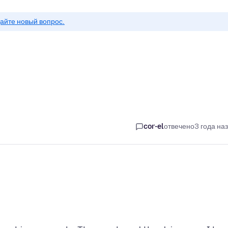
айте новый вопрос.
cor-el
отвечено
3 года на