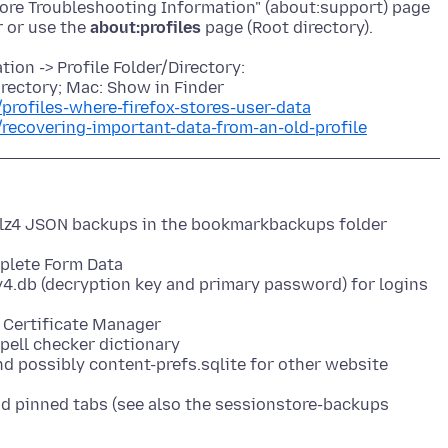
More Troubleshooting Information" (about:support) page
r or use the
about:profiles
ion -> Profile Folder/Directory:
rectory; Mac: Show in Finder
/profiles-where-firefox-stores-user-data
/recovering-important-data-from-an-old-profile
lz4 JSON backups in the bookmarkbackups folder
mplete Form Data
y4.db (decryption key and primary password) for logins
e Certificate Manager
pell checker dictionary
d possibly content-prefs.sqlite for other website
nd pinned tabs (see also the sessionstore-backups