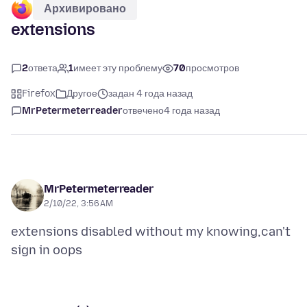
Архивировано
extensions
2
ответа
1
имеет эту проблему
70
просмотров
Firefox
Другое
задан 4 года назад
MrPetermeterreader
отвечено
4 года назад
MrPetermeterreader
2/10/22, 3:56 AM
extensions disabled without my knowing,can't