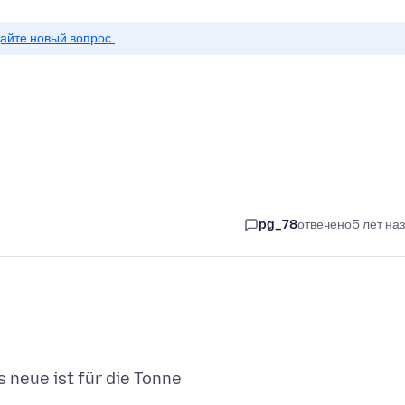
айте новый вопрос.
pg_78
отвечено
5 лет на