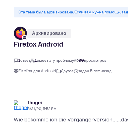
Эта тема была архивирована.
Если вам нужна помощь, зад
Архивировано
Firefox Android
1
ответ
1
имеет эту проблему
90
просмотров
Firefox для Android
Другое
задан 5 лет назад
thogei
8/31/20, 5:52 PM