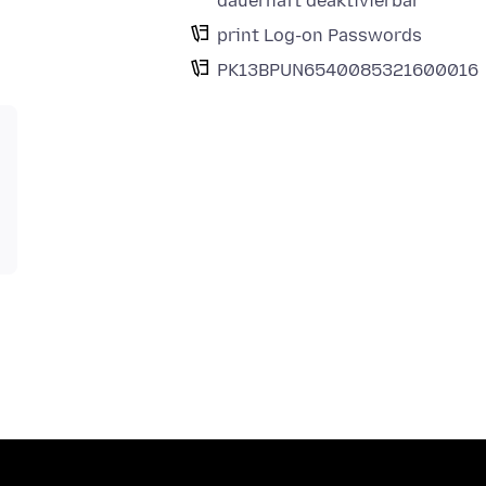
dauerhaft deaktivierbar
print Log-on Passwords
PK13BPUN6540085321600016