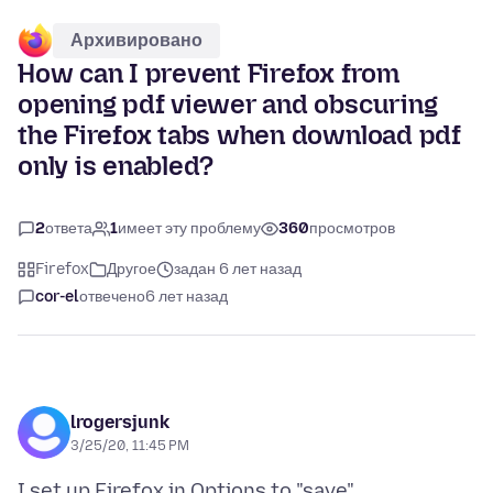
Архивировано
How can I prevent Firefox from
opening pdf viewer and obscuring
the Firefox tabs when download pdf
only is enabled?
2
ответа
1
имеет эту проблему
360
просмотров
Firefox
Другое
задан 6 лет назад
cor-el
отвечено
6 лет назад
lrogersjunk
3/25/20, 11:45 PM
I set up Firefox in Options to "save"