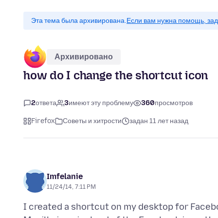
Эта тема была архивирована.
Если вам нужна помощь, зад
Архивировано
how do I change the shortcut icon
2
ответа
3
имеют эту проблему
360
просмотров
Firefox
Советы и хитрости
задан 11 лет назад
Imfelanie
11/24/14, 7:11 PM
I created a shortcut on my desktop for Facebo