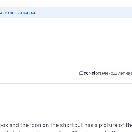
айте новый вопрос.
cor-el
отвечено
11 лет на
ok and the icon on the shortcut has a picture of th