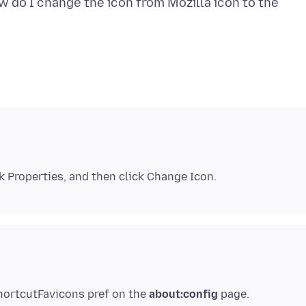
w do I change the icon from Mozilla icon to the
shortcutFavicons pref on the
about:config