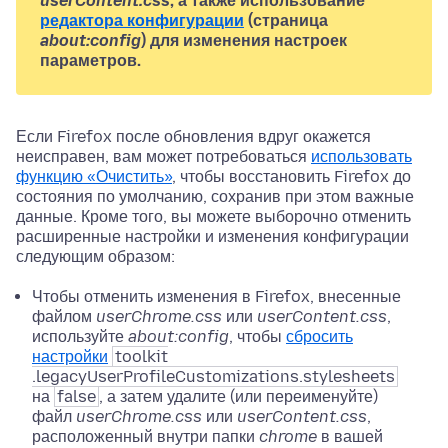
userContent.css
, а также использование
редактора конфигурации
(страница
about:config
) для изменения настроек
параметров.
Если Firefox после обновления вдруг окажется
неисправен, вам может потребоваться
использовать
функцию «Очистить»
, чтобы восстановить Firefox до
состояния по умолчанию, сохранив при этом важные
данные. Кроме того, вы можете выборочно отменить
расширенные настройки и изменения конфигурации
следующим образом:
Чтобы отменить изменения в Firefox, внесенные
файлом
userChrome.css
или
userContent.css
,
используйте
about:config
, чтобы
сбросить
настройки
toolkit
.legacyUserProfileCustomizations.stylesheets
на
false
, а затем удалите (или переименуйте)
файл
userChrome.css
или
userContent.css
,
расположенный внутри папки
chrome
в вашей