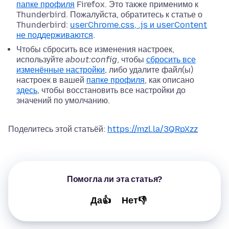
папке профиля
Firefox. Это также применимо к
Thunderbird. Пожалуйста, обратитесь к статье о
Thunderbird:
userChrome.css, .js и userContent
не поддерживаются
.
Чтобы сбросить все изменения настроек,
используйте
about:config
, чтобы
сбросить все
изменённые настройки
, либо удалите файл(ы)
настроек в вашей
папке профиля
, как описано
здесь
, чтобы восстановить все настройки до
значений по умолчанию.
Поделитесь этой статьёй:
https://mzl.la/3QRpXzz
Помогла ли эта статья?
Да👍
Нет👎