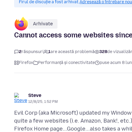
Firul de discuție a fost arhivat.
Adresează o întrebare nouă
Arhivate
Cannot access some websites sinc
2
răspunsuri
1
are această problemă
328
de vizualizăr
Firefox
Performanță și conectivitate
puse acum 8 lun
Steve
12/8/25, 1:52 PM
Evil Corp (aka Microsoft) updated my Window
quite a few websites (i.e. Amazon, Bank!, etc.
Firefox Home page...Google...also takes a whi