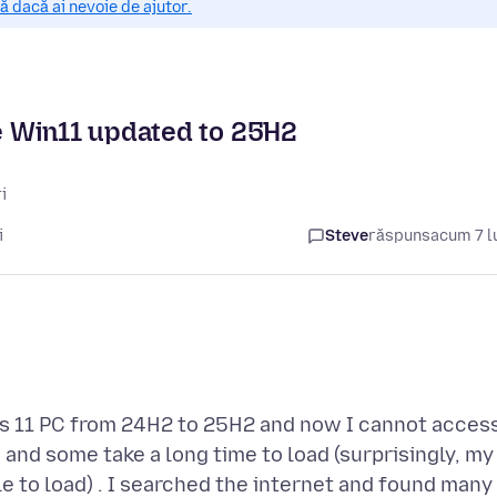
 dacă ai nevoie de ajutor.
e Win11 updated to 25H2
i
i
Steve
răspuns
acum 7 l
s 11 PC from 24H2 to 25H2 and now I cannot acces
) and some take a long time to load (surprisingly, my
le to load) . I searched the internet and found many