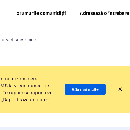
ă
Forumurile comunității
Adresează o întrebare
e websites since...
i nu îți vom cere
 SMS la vreun număr de
Află mai multe
e. Te rugăm să raportezi
a „Raportează un abuz”.