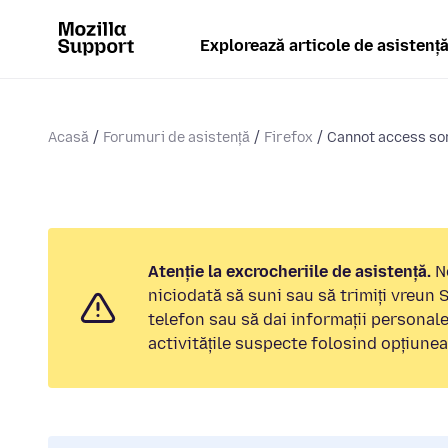
Explorează articole de asistenț
Acasă
Forumuri de asistență
Firefox
Cannot access som
Atenție la excrocheriile de asistență.
No
niciodată să suni sau să trimiți vreun
telefon sau să dai informații personal
activitățile suspecte folosind opțiune