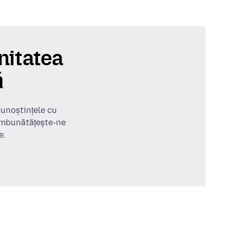
nitatea
ă
cunoștințele cu
 îmbunătățește-ne
e.