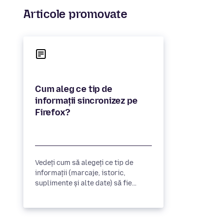
Articole promovate
Cum aleg ce tip de
informații sincronizez pe
Firefox?
Vedeți cum să alegeți ce tip de
informații (marcaje, istoric,
suplimente și alte date) să fie
distribuite pe toate dispozitivele
dumneavoastră prin Firefox Sync.