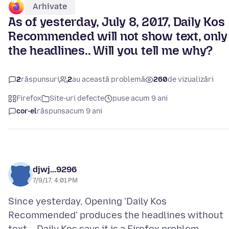
Arhivate
As of yesterday, July 8, 2017, Daily Kos
Recommended will not show text, only
the headlines.. Will you tell me why?
2
răspunsuri
2
au această problemă
260
de vizualizări
Firefox
Site-uri defecte
puse acum 9 ani
cor-el
răspuns
acum 9 ani
djwj...9296
7/9/17, 4:01 PM
Since yesterday, Opening 'Daily Kos
Recommended' produces the headlines without