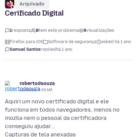
Arquivado
Cerificado Digital
1
resposta
0
tem este problema
9
visualizações
Firefox para iOS
Software de segurança
asked há 1 ano
Samuel Santos
replied
há 1 ano
robertodsouza
12/10/24, 8:45 AM
Aquiri um novo certificado digital e ele
funciona em todos navegadores, menos no
mozila nem o pessoal da certificadora
Capturas de tela anexadas