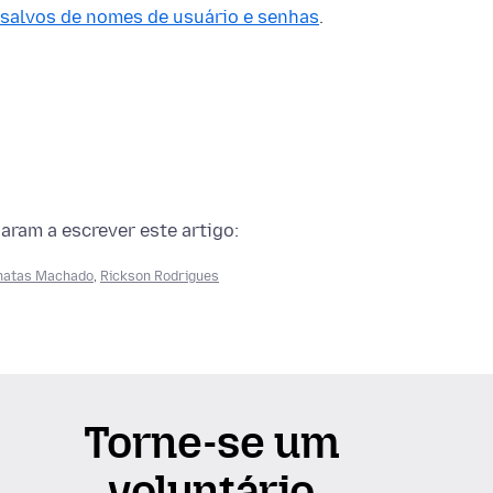
salvos de nomes de usuário e senhas
.
ram a escrever este artigo:
natas Machado
,
Rickson Rodrigues
Torne-se um
voluntário