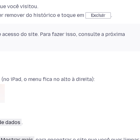
ue você visitou.
uer remover do histórico e toque em
.
Excluir
cesso do site. Para fazer isso, consulte a próxima
(no iPad, o menu fica no alto à direita):
de dados
.
Mostrar mais
para encontrar o site que você quer limpar.