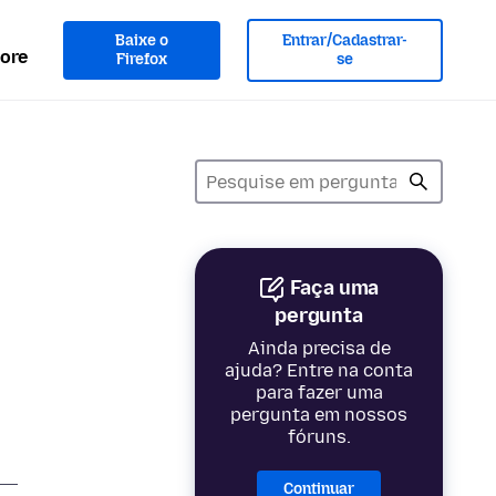
Baixe o
Entrar/Cadastrar-
ore
Firefox
se
Faça uma
pergunta
Ainda precisa de
ajuda? Entre na conta
para fazer uma
pergunta em nossos
fóruns.
Continuar