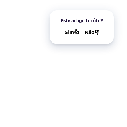
Este artigo foi útil?
Sim👍
Não👎