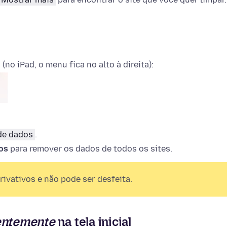
(no iPad, o menu fica no alto à direita):
de dados
.
os
para remover os dados de todos os sites.
ivativos e não pode ser desfeita.
entemente
na tela inicial