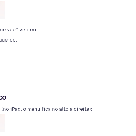
ue você visitou.
querdo.
co
(no iPad, o menu fica no alto à direita):