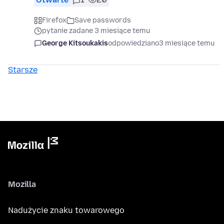
Firefox
Save passwords
pytanie zadane 3 miesiące temu
George Kitsoukakis
odpowiedziano
3 miesiące temu
Starsze
Mozilla
Nadużycie znaku towarowego