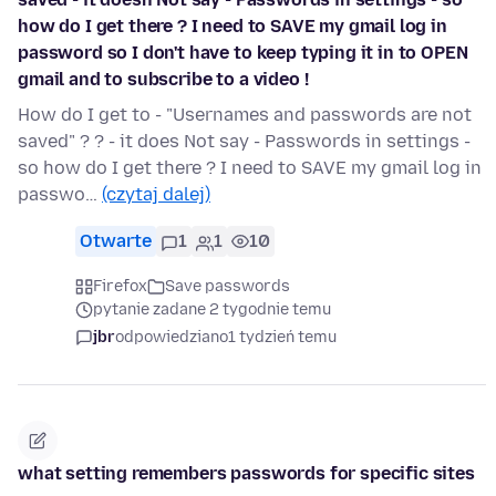
how do I get there ? I need to SAVE my gmail log in
password so I don't have to keep typing it in to OPEN
gmail and to subscribe to a video !
How do I get to - "Usernames and passwords are not
saved" ? ? - it does Not say - Passwords in settings -
so how do I get there ? I need to SAVE my gmail log in
passwo…
(czytaj dalej)
Otwarte
1
1
10
Firefox
Save passwords
pytanie zadane 2 tygodnie temu
jbr
odpowiedziano
1 tydzień temu
what setting remembers passwords for specific sites