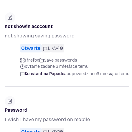
not showin acccount
not showing saving password
Otwarte
1
40
Firefox
Save passwords
pytanie zadane 3 miesiące temu
Konstantina Papadea
odpowiedziano
3 miesiące temu
Password
I wish I have my password on mobile
Otwarte
1
20