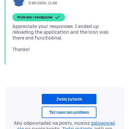
5.06.2026, 11:48
Wybrane rozwiązanie
Appreciate your responses. I ended up
reloading the application and the icon was
Zadaj pytanie
Też mam ten problem
Aby odpowiadać na posty, musisz
zalogować
się
na swoje konto.
Zadaj pytanie
, jeśli nie