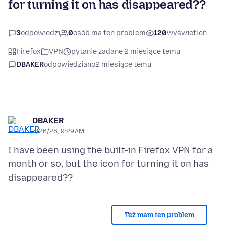
for turning it on has disappeared??
3
odpowiedzi
0
osób ma ten problem
120
wyświetleń
Firefox
VPN
pytanie zadane 2 miesiące temu
DBAKER
odpowiedziano
2 miesiące temu
DBAKER
5/26/26, 9:29 AM
I have been using the built-in Firefox VPN for a
month or so, but the icon for turning it on has
Też mam ten problem