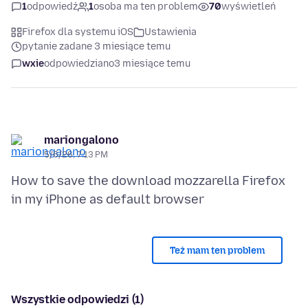
1
odpowiedź
1
osoba ma ten problem
70
wyświetleń
Firefox dla systemu iOS
Ustawienia
pytanie zadane 3 miesiące temu
wxie
odpowiedziano
3 miesiące temu
mariongalono
5/6/26, 7:13 PM
How to save the download mozzarella Firefox
Też mam ten problem
Wszystkie odpowiedzi (1)