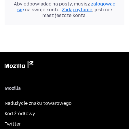
Aby odpowiadać na posty, musisz
zalogować
się
na swoje konto.
Zadaj pytanie
, jeśli nie
masz jeszcze konta.
Mozilla
Nadużycie znaku towarowego
Kod źródłowy
Twitter