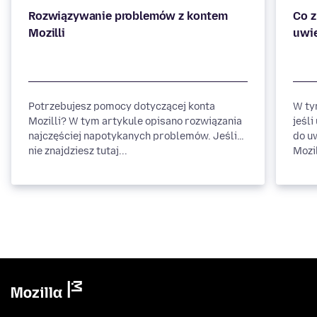
Rozwiązywanie problemów z kontem
Co z
Potrzebujesz pomocy dotyczącej konta
W ty
Mozilli? W tym artykule opisano rozwiązania
jeśl
najczęściej napotykanych problemów. Jeśli
do u
nie znajdziesz tutaj...