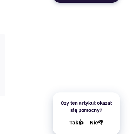
Czy ten artykuł okazał
się pomocny?
Tak👍
Nie👎