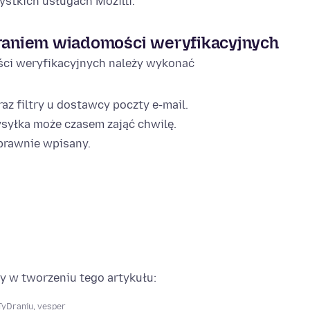
ystkich usługach Mozilli.
raniem wiadomości weryfikacyjnych
ci weryfikacyjnych należy wykonać
z filtry u dostawcy poczty e-mail.
syłka może czasem zająć chwilę.
oprawnie wpisany.
y w tworzeniu tego artykułu:
TyDraniu
,
vesper