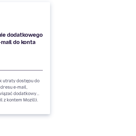
ie dodatkowego
-mail do konta
 utraty dostępu do
dresu e-mail,
wiązać dodatkowy
l z kontem Mozilli.
jdujący się w