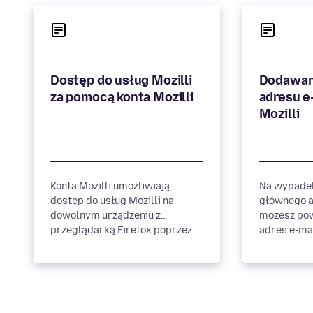
Dostęp do usług Mozilli
Dodawan
adresu e
Konta Mozilli umożliwiają
Na wypadek
dostęp do usług Mozilli na
głównego a
dowolnym urządzeniu z
możesz po
przeglądarką Firefox poprzez
adres e-mai
zalogowanie. Konto Mozilli
Kliknij zna
można utworzyć...
prawym...