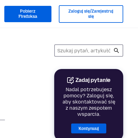
Pobierz
Zaloguj się/Zarejestruj
Firefoksa
się
Zadaj pytanie
Nadal potrzebujesz
pomocy? Zaloguj się,
aby skontaktować się
z naszym zespołem
wsparcia.
Kontynuuj