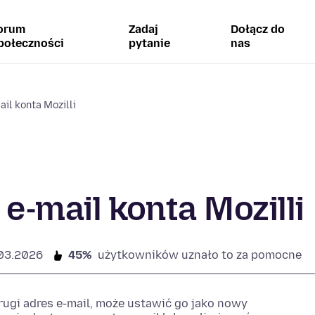
orum
Zadaj
Dołącz do
połeczności
pytanie
nas
il konta Mozilli
e-mail konta Mozilli
03.2026
45%
użytkowników uznało to za pomocne
rugi adres e-mail, może ustawić go jako nowy