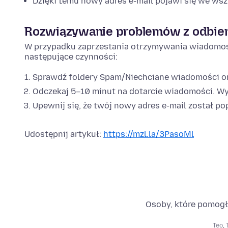
Dzięki temu nowy adres e-mail pojawi się we wsz
Rozwiązywanie problemów z odbie
W przypadku zaprzestania otrzymywania wiadomoś
następujące czynności:
Sprawdź foldery Spam/Niechciane wiadomości ora
Odczekaj 5–10 minut na dotarcie wiadomości. Wy
Upewnij się, że twój nowy adres e-mail został p
Udostępnij artykuł:
https://mzl.la/3PasoMl
Osoby, które pomogł
Teo
,