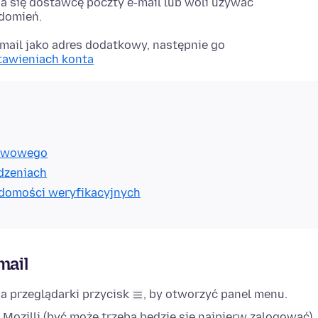
nia się dostawcę poczty e-mail lub woli używać
domień.
-mail jako adres dodatkowy, następnie go
tawieniach konta
tawowego
dzeniach
domości weryfikacyjnych
mail
a przeglądarki przycisk
, by otworzyć panel menu.
 Mozilli (być może trzeba będzie się najpierw zalogować).