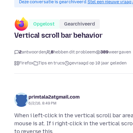
Deze conversatie is gearchiveerd.
Stel een nieuwe vraag 
Opgelost
Gearchiveerd
Vertical scroll bar behavior
2
antwoorden
8
hebben dit probleem
389
weergaven
Firefox
Tips en trucs
gevraagd op 10 jaar geleden
primtala2atgmail.com
6/2/16, 8:49 PM
When i left-click in the vertical scroll bar ar
mouse is at. If i right-click in the vertical sc