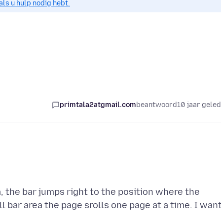
als u hulp nodig hebt.
primtala2atgmail.com
beantwoord
10 jaar gele
ea, the bar jumps right to the position where the
roll bar area the page srolls one page at a time. I wan