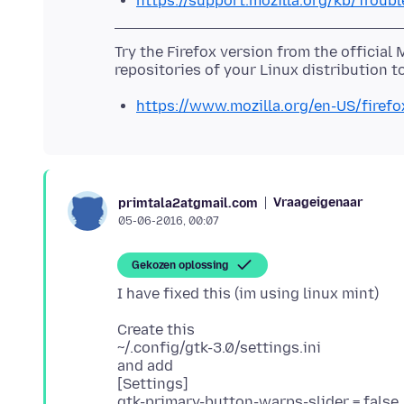
https://support.mozilla.org/kb/Trou
Try the Firefox version from the official 
https://www.mozilla.org/en-US/firefox
Vraageigenaar
primtala2atgmail.com
05-06-2016, 00:07
Gekozen oplossing
Create this
~/.config/gtk-3.0/settings.ini
and add
[Settings]