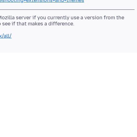
bleshooting+extensions+and+themes
Mozilla server if you currently use a version from the
/all/