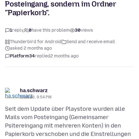
Posteingang, sondern im Ordner
"Papierkorb".
1
reply
0
have this problem
30
views
Thunderbird for Android
Send and receive email
asked 2 months ago
Platform34
replied
2 months ago
ha.schwarz
5/10/26, 9:54 PM
Seit dem Update über Playstore wurden alle
Mails vom Posteingang (Gemeinsamer
Psitereingang mit mehreren Konten) in den
Papierkorb verschoben und die Einstrellungen