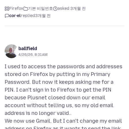
Firefox
기본 비밀번호
asked 3개월 전
cor-el
replied
3개월 전
ballfield
4/26/26, 8:31 AM
I used to access the passwords and addresses
stored on Firefox by putting in my Primary
Password. But now it keeps asking me for a
PIN. I can't sign in to Firefox to get the PIN
because Plusnet closed down our email
account without telling us, so my old email
address is no longer valid..
We now use Gmail. But I can't change my email
address on Firefox as it wants to send the link