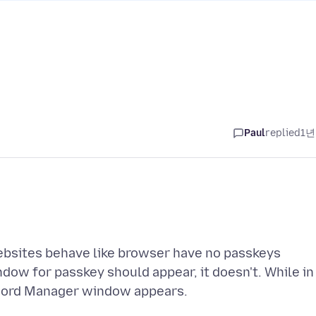
Paul
replied
1년
Websites behave like browser have no passkeys
w for passkey should appear, it doesn't. While in