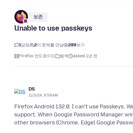
보존
Unable to use passkeys
1
답장
2
이 문제를 만남
289
보기
Firefox 안드로이드
탐색
asked 1년 전
DS
11/3/24, 6:58 AM
Firefox Android 132.0. I can't use Passkeys. 
support. When Google Password Manager windo