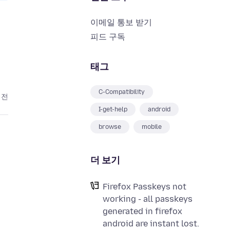
이메일 통보 받기
피드 구독
태그
C-Compatibility
 전
I-get-help
android
browse
mobile
더 보기
Firefox Passkeys not
working - all passkeys
generated in firefox
android are instant lost.