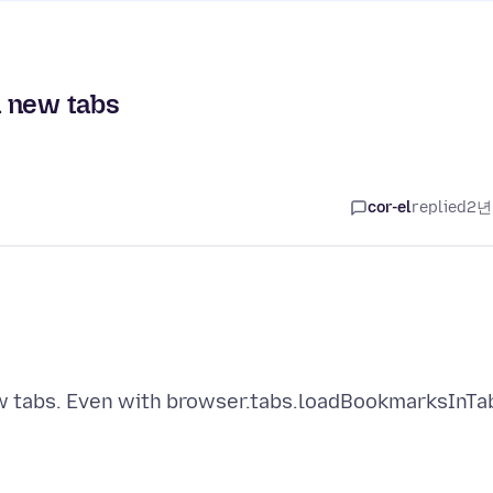
n new tabs
cor-el
replied
2년
ew tabs. Even with browser.tabs.loadBookmarksInTa