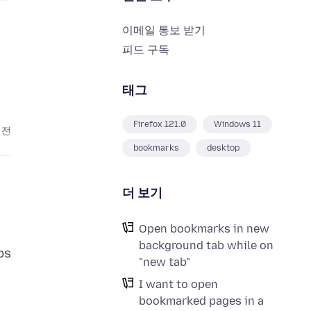
이메일 통보 받기
피드 구독
태그
Firefox 121.0
Windows 11
 전
bookmarks
desktop
더 보기
Open bookmarks in new
background tab while on
bs
"new tab"
I want to open
bookmarked pages in a