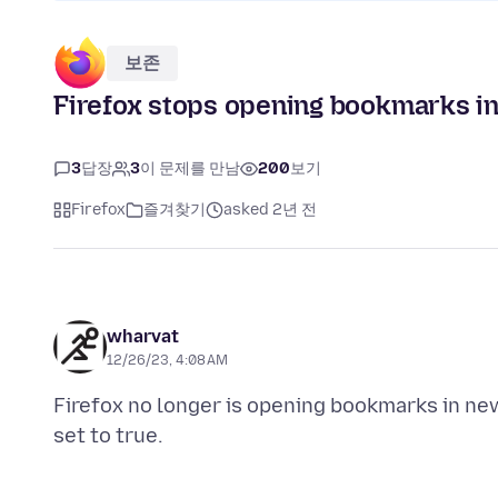
보존
Firefox stops opening bookmarks i
3
답장
3
이 문제를 만남
200
보기
Firefox
즐겨찾기
asked 2년 전
wharvat
12/26/23, 4:08 AM
Firefox no longer is opening bookmarks in n