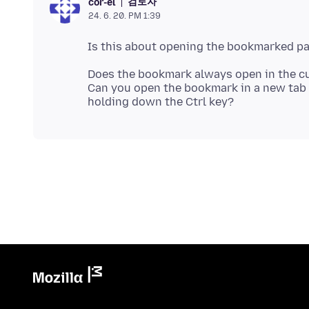
검토자
cor-el
24. 6. 20. PM 1:39
Does the bookmark always open in the cu
Can you open the bookmark in a new tab v