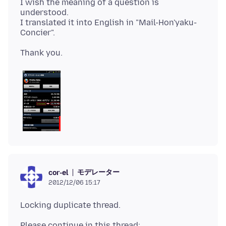
I wish the meaning of a question is
understood.
I translated it into English in "Mail-Hon'yaku-
モデレーター
cor-el
2012/12/06 15:17
Please continue in this thread: