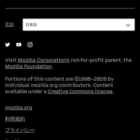
言
言語
語
Visit
Mozilla Corporation's
not-for-profit parent, the
Mozilla Foundation
.
Portions of this content are ©1998–2026 by
individual mozilla.org contributors. Content
available under a
Creative Commons license
.
mozilla.org
利用規約
プライバシー