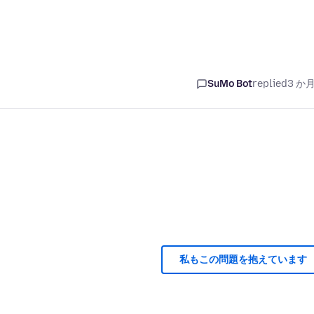
SuMo Bot
replied
3 か
私もこの問題を抱えています