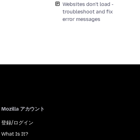
Websites don't load -
troubleshoot and fix
error messages
Mozilla アカウント
登録/ログイン
What Is It?