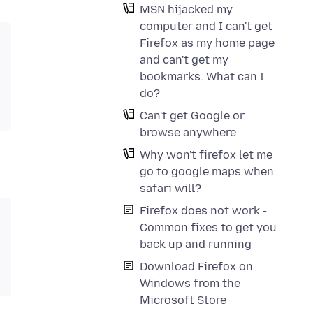
MSN hijacked my
computer and I can't get
Firefox as my home page
and can't get my
bookmarks. What can I
do?
Can't get Google or
browse anywhere
Why won't firefox let me
go to google maps when
safari will?
Firefox does not work -
Common fixes to get you
back up and running
Download Firefox on
Windows from the
Microsoft Store