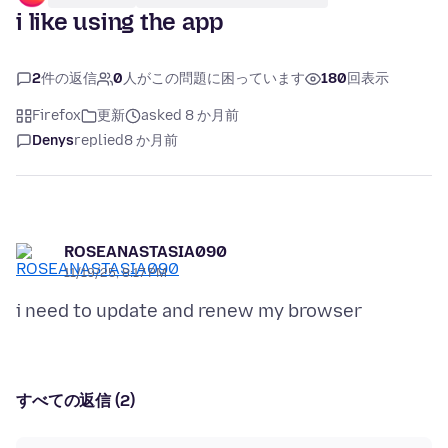
i like using the app
2
件の返信
0
人がこの問題に困っています
180
回表示
Firefox
更新
asked 8 か月前
Denys
replied
8 か月前
ROSEANASTASIA090
11/19/25, 8:17 PM
すべての返信 (2)