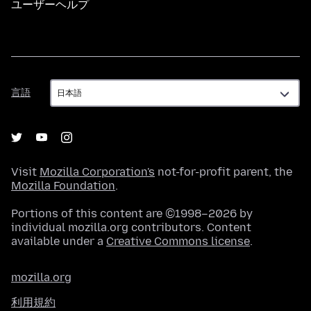
ユーザーヘルプ
言
言語
語
Visit
Mozilla Corporation's
not-for-profit parent, the
Mozilla Foundation
.
Portions of this content are ©1998–2026 by
individual mozilla.org contributors. Content
available under a
Creative Commons license
.
mozilla.org
利用規約