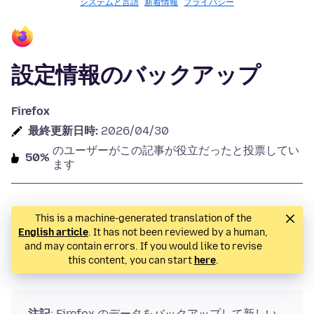
システムと言語
新着情報
プライバシー
設定情報のバックアップ
Firefox
最終更新日時:
2026/04/30
のユーザーがこの記事が役立だったと投票してい
50%
ます
This is a machine-generated translation of the
English article
. It has not been reviewed by a human,
and may contain errors. If you would like to revise
this content, you can start
here
.
注記
: Firefox のデータをバックアップして新しい