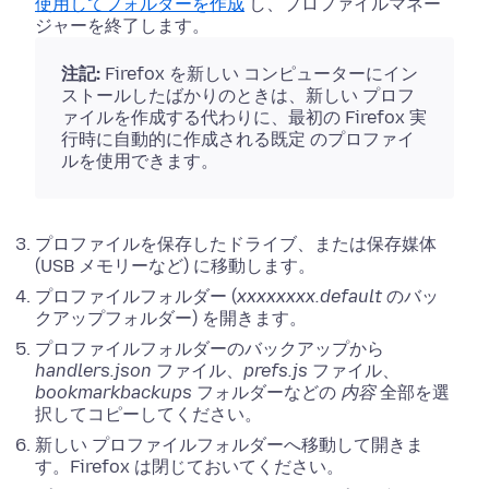
使用してフォルダーを作成
し、プロファイルマネー
ジャーを終了します。
注記:
Firefox を
新しい
コンピューターにイン
ストールしたばかりのときは、
新しい
プロフ
ァイルを作成する代わりに、最初の Firefox 実
行時に自動的に作成される
既定
のプロファイ
ルを使用できます。
プロファイルを保存したドライブ、または保存媒体
(USB メモリーなど) に移動します。
プロファイルフォルダー (
xxxxxxxx.default
のバッ
クアップフォルダー) を開きます。
プロファイルフォルダーのバックアップから
handlers.json
ファイル、
prefs.js
ファイル、
bookmarkbackups
フォルダーなどの
内容
全部を選
択してコピーしてください。
新しい
プロファイルフォルダーへ移動して開きま
す。Firefox は閉じておいてください。