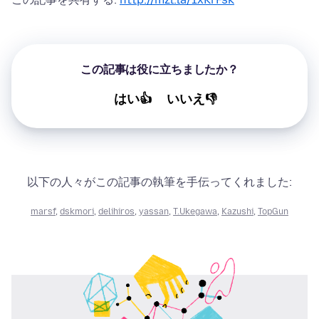
この記事は役に立ちましたか？
はい👍
いいえ👎
以下の人々がこの記事の執筆を手伝ってくれました:
marsf
,
dskmori
,
delihiros
,
yassan
,
T.Ukegawa
,
Kazushi
,
TopGun