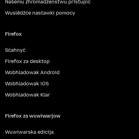
Našemu zhromadźenstwu přistupić
Wuslědźće nastawki pomocy
Firefox
Sćahnyć
Firefox za desktop
Wobhladowak Android
Wobhladowak iOS
Wobhladowak Klar
Firefox za wuwiwarjow
Wuwiwarska edicija