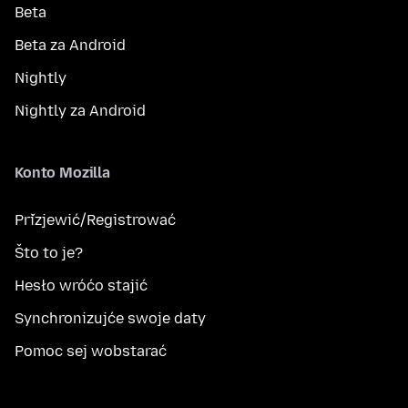
Beta
Beta za Android
Nightly
Nightly za Android
Konto Mozilla
Přizjewić/Registrować
Što to je?
Hesło wróćo stajić
Synchronizujće swoje daty
Pomoc sej wobstarać