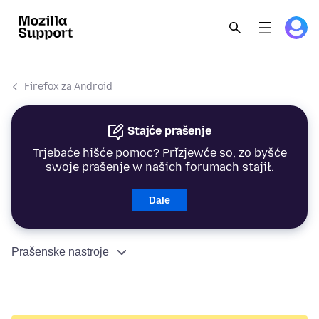
Firefox za Android
Stajće prašenje
Trjebaće hišće pomoc? Přizjewće so, zo byšće
swoje prašenje w našich forumach stajił.
Dale
Prašenske nastroje