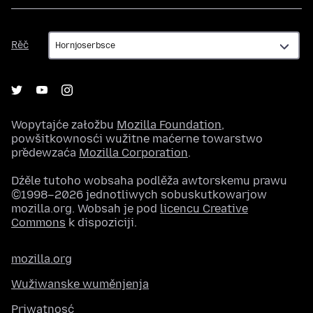
Rěč
Rěč
Wopytajće załožbu
Mozilla Foundation
,
powšitkownosći wužitne maćerne towarstwo
předewzaća
Mozilla Corporation
.
Dźěle tutoho wobsaha podlěža awtorskemu prawu
©1998–2026 jednotliwych sobuskutkowarjow
mozilla.org. Wobsah je pod
licencu Creative
Commons
k dispoziciji.
mozilla.org
Wužiwanske wuměnjenja
Priwatnosć