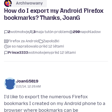
Archiwowany
How do I export my Android Firefox
bookmarks? Thanks, JoanG
2
wotmołwje
3
maja tutón problem
290
napohladow
Firefox za Android
Zapołožki
je so naprašowało před 12 lětami
Prince3333
wotmołwjeny
před 12 lětami
JoanG5819
2/2/14, 12:26 AM
I'd like to export the numerous Firefox
bookmarks I created on my Android phone to a
browser where bookmarks can be