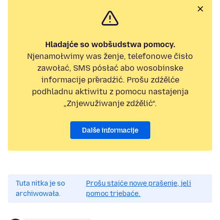
Hladajće so wobšudstwa pomocy.
Njenamołwimy was ženje, telefonowe čisło
zawołać, SMS pósłać abo wosobinske
informacije přeradźić. Prošu zdźělće
podhladnu aktiwitu z pomocu nastajenja
„Znjewužiwanje zdźělić“.
Dalše informacije
Tuta nitka je so
Prošu stajće nowe prašenje, jeli
archiwowała.
pomoc trjebaće.