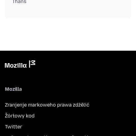
Mozilla
Zranjenje markoweho prawa zdźělić
Žórłowy kod
Twitter