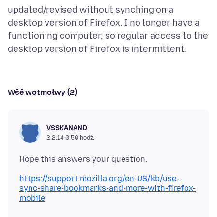
updated/revised without synching on a
desktop version of Firefox. I no longer have a
functioning computer, so regular access to the
Wšě wotmołwy (2)
VSSKANAND
2.2.14 0:50 hodź.
https://support.mozilla.org/en-US/kb/use-
sync-share-bookmarks-and-more-with-firefox-
mobile