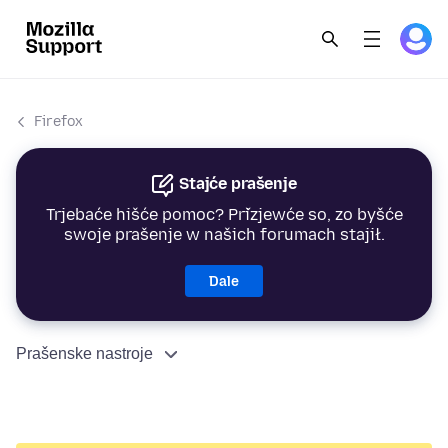
Firefox
Stajće prašenje
Trjebaće hišće pomoc? Přizjewće so, zo byšće
swoje prašenje w našich forumach stajił.
Dale
Prašenske nastroje