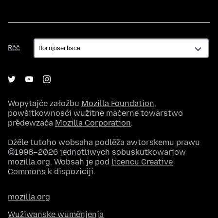
Rěč
Rěč
Wopytajće załožbu
Mozilla Foundation
,
powšitkownosći wužitne maćerne towarstwo
předewzaća
Mozilla Corporation
.
Dźěle tutoho wobsaha podlěža awtorskemu prawu
©1998–2026 jednotliwych sobuskutkowarjow
mozilla.org. Wobsah je pod
licencu Creative
Commons
k dispoziciji.
mozilla.org
Wužiwanske wuměnjenja