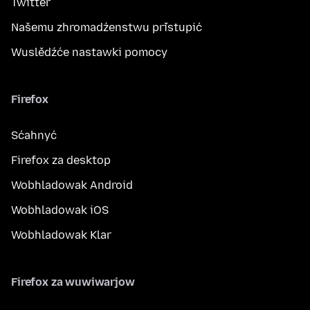
Twitter
Našemu zhromadźenstwu přistupić
Wuslědźće nastawki pomocy
Firefox
Sćahnyć
Firefox za desktop
Wobhladowak Android
Wobhladowak iOS
Wobhladowak Klar
Firefox za wuwiwarjow