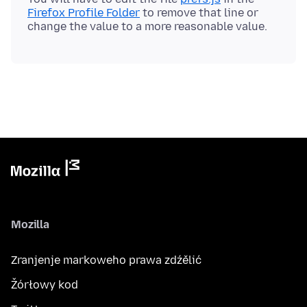
Firefox Profile Folder
to remove that line or
Mozilla
Zranjenje markoweho prawa zdźělić
Žórłowy kod