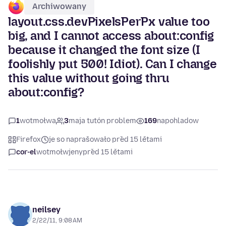
Archiwowany
layout.css.devPixelsPerPx value too
big, and I cannot access about:config
because it changed the font size (I
foolishly put 500! Idiot). Can I change
this value without going thru
about:config?
1
wotmołwa
3
maja tutón problem
169
napohladow
Firefox
je so naprašowało před 15 lětami
cor-el
wotmołwjeny
před 15 lětami
neilsey
2/22/11, 9:08 AM