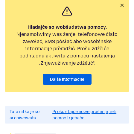
Hladajće so wobšudstwa pomocy.
Njenamołwimy was ženje, telefonowe čisło
zawołać, SMS pósłać abo wosobinske
informacije přeradźić. Prošu zdźělće
podhladnu aktiwitu z pomocu nastajenja
„Znjewužiwanje zdźělić“.
Dalše informacije
Tuta nitka je so
Prošu stajće nowe prašenje, jeli
archiwowała.
pomoc trjebaće.