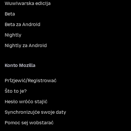
Wuwiwarska edicija
Beta
Beta za Android
Nightly
Nightly za Android
Konto Mozilla
Přizjewić/Registrować
Što to je?
Hesło wróćo stajić
Synchronizujće swoje daty
Pomoc sej wobstarać