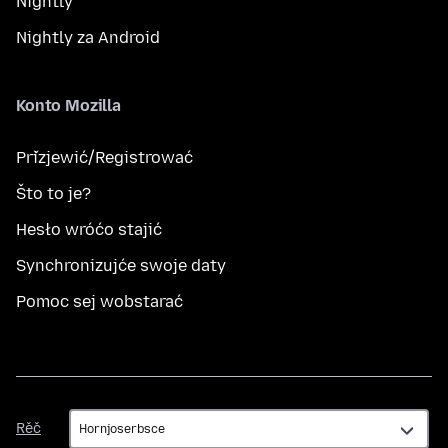
Nightly
Nightly za Android
Konto Mozilla
Přizjewić/Registrować
Što to je?
Hesło wróćo stajić
Synchronizujće swoje daty
Pomoc sej wobstarać
Rěč
Rěč