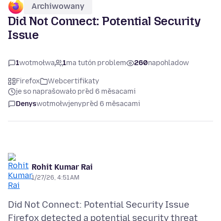
Archiwowany
Did Not Connect: Potential Security
Issue
1
wotmołwa
1
ma tutón problem
260
napohladow
Firefox
Webcertifikaty
je so naprašowało před 6 měsacami
Denys
wotmołwjeny
před 6 měsacami
Rohit Kumar Rai
1/27/26, 4:51 AM
Did Not Connect: Potential Security Issue
Firefox detected a potential security threat