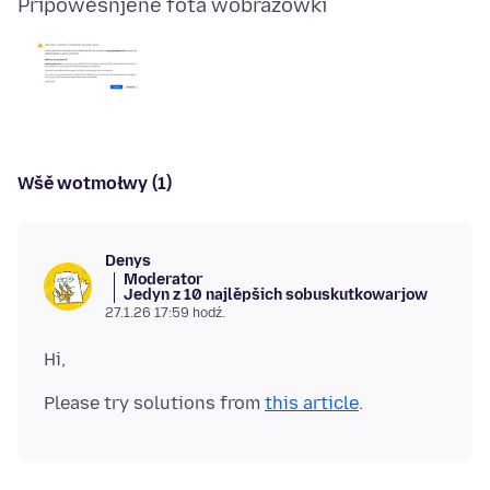
Připowěsnjene fota wobrazowki
Wšě wotmołwy (1)
Denys
Moderator
Jedyn z 10 najlěpšich sobuskutkowarjow
27.1.26 17:59 hodź.
Please try solutions from
this article