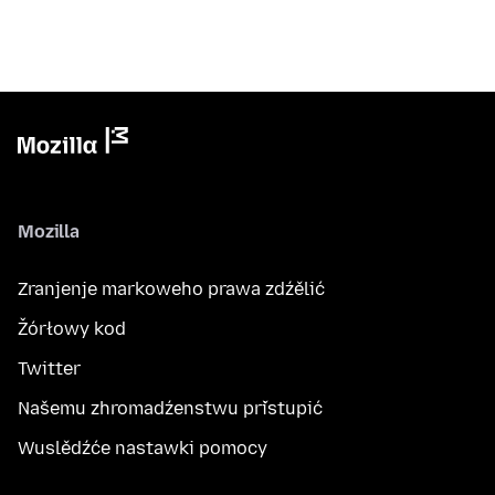
Mozilla
Zranjenje markoweho prawa zdźělić
Žórłowy kod
Twitter
Našemu zhromadźenstwu přistupić
Wuslědźće nastawki pomocy