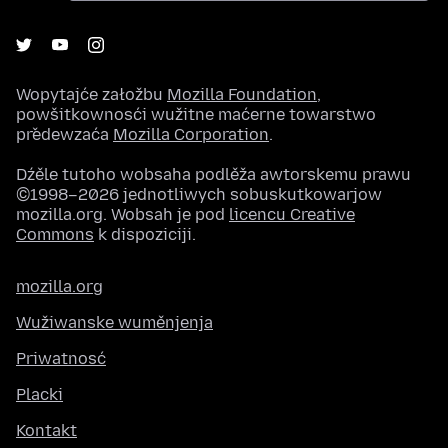
Wopytajće załožbu
Mozilla Foundation
,
powšitkownosći wužitne maćerne towarstwo
předewzaća
Mozilla Corporation
.
Dźěle tutoho wobsaha podlěža awtorskemu prawu
©1998–2026 jednotliwych sobuskutkowarjow
mozilla.org. Wobsah je pod
licencu Creative
Commons
k dispoziciji.
mozilla.org
Wužiwanske wuměnjenja
Priwatnosć
Placki
Kontakt