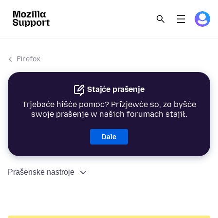
Firefox
Stajće prašenje
Trjebaće hišće pomoc? Přizjewće so, zo byšće
swoje prašenje w našich forumach stajił.
Dale
Prašenske nastroje