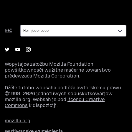
Rěč
Rěč
Wopytajće załožbu
Mozilla Foundation
,
powšitkownosći wužitne maćerne towarstwo
předewzaća
Mozilla Corporation
.
Dźěle tutoho wobsaha podlěža awtorskemu prawu
©1998–2026 jednotliwych sobuskutkowarjow
mozilla.org. Wobsah je pod
licencu Creative
Commons
k dispoziciji.
mozilla.org
Wužiwanske wuměnjenja