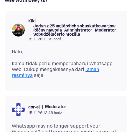
Wšě wotmołwy (2)
Kiki
Jedyn z 25 najlěpšich sobuskutkowarjow
Rěčny nawoda
Administrator
Moderator
Sobudźěłaćerjo Mozilla
15.11.20 11:55 hodź.
Kamu tidak perlu memperbaharui Whatsapp
Web. Cukup mengaksesnya dari
laman
resminya
Moderator
cor-el
15.11.20 12:48 hodź.
Whatsapp may no longer support your
Windows XP platform, so you might be out of