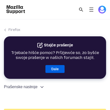
Firefox
Stajće prašenje
Trjebaće hišće pomoc? Přizjewće so, zo byšće
swoje prašenje w našich forumach stajił.
Dale
Prašenske nastroje