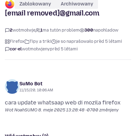
Zablokowany
Archiwowany
[email removed]@gmail.com
2
wotmołwje
1
ma tutón problem
300
napohladow
Firefox
Tipy a triki
je so naprašowało před 5 lětami
cor-el
wotmołwjeny
před 5 lětami
SuMo Bot
11/15/20, 10:06 AM
Wot NoahSUMO
8. meje 2025 13:28:48 -0700
změnjeny