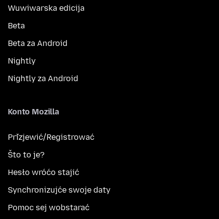
Wuwiwarska edicija
Beta
Beta za Android
Nightly
Nightly za Android
Konto Mozilla
Přizjewić/Registrować
Što to je?
Hesło wróćo stajić
Synchronizujće swoje daty
Pomoc sej wobstarać