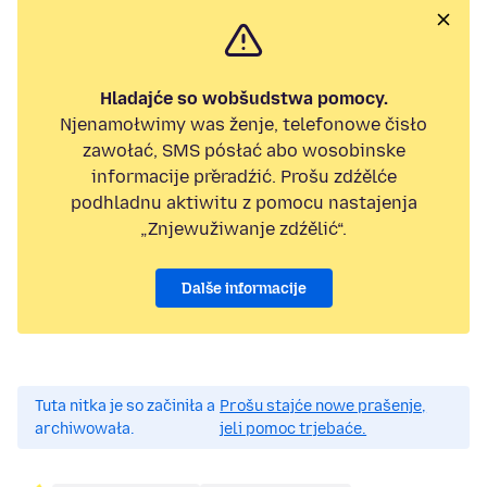
Hladajće so wobšudstwa pomocy.
Njenamołwimy was ženje, telefonowe čisło
zawołać, SMS pósłać abo wosobinske
informacije přeradźić. Prošu zdźělće
podhladnu aktiwitu z pomocu nastajenja
„Znjewužiwanje zdźělić“.
Dalše informacije
Tuta nitka je so začiniła a
Prošu stajće nowe prašenje,
archiwowała.
jeli pomoc trjebaće.