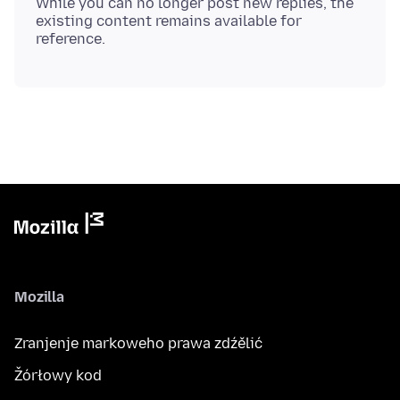
While you can no longer post new replies, the
existing content remains available for
Mozilla
Zranjenje markoweho prawa zdźělić
Žórłowy kod