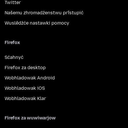
Twitter
Našemu zhromadźenstwu přistupić
Wuslědźće nastawki pomocy
Firefox
Sćahnyć
Firefox za desktop
Wobhladowak Android
Wobhladowak iOS
Wobhladowak Klar
Firefox za wuwiwarjow