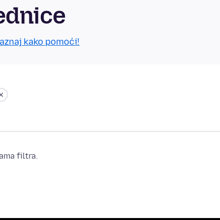
ednice
aznaj kako pomoći!
ma filtra.