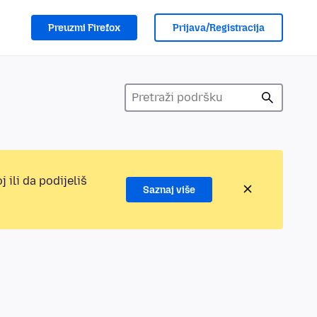
Preuzmi Firefox
Prijava/Registracija
 ili da podijeliš
Saznaj više