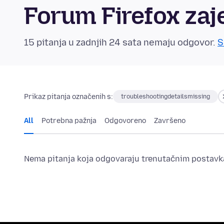
Forum Firefox zaj
15 pitanja u zadnjih 24 sata nemaju odgovor.
S
Prikaz pitanja označenih s:
troubleshootingdetailsmissing
All
Potrebna pažnja
Odgovoreno
Završeno
Nema pitanja koja odgovaraju trenutačnim postavka