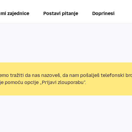
mi zajednice
Postavi pitanje
Doprinesi
mo tražiti da nas nazoveš, da nam pošalješ telefonski broj
e pomoću opcije „Prijavi zlouporabu”.