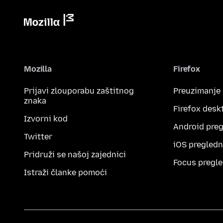
Mozilla
Firefox
Prijavi zlouporabu zaštitnog
Preuzimanje
znaka
Firefox desk
Izvorni kod
Android preg
Twitter
iOS pregledn
Pridruži se našoj zajednici
Focus pregle
Istraži članke pomoći