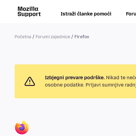
Istraži članke pomoći
Foru
Početna
Forumi zajednice
Firefox
Izbjegni prevare podrške.
Nikad te neće
osobne podatke. Prijavi sumnjive radnj