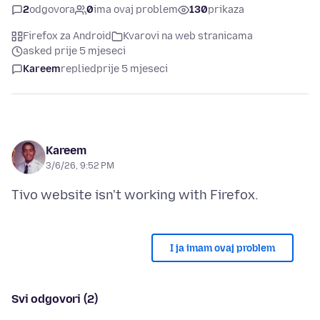
2
odgovora
0
ima ovaj problem
130
prikaza
Firefox za Android
Kvarovi na web stranicama
asked prije 5 mjeseci
Kareem
replied
prije 5 mjeseci
Kareem
3/6/26, 9:52 PM
I ja imam ovaj problem
Svi odgovori (2)