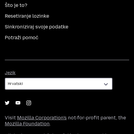
Što je to?
Resetiranje lozinke
Sinkroniziraj svoje podatke
Potraži pomoć
Jezik
Jezik
Visit
Mozilla Corporation's
not-for-profit parent, the
Mozilla Foundation
.